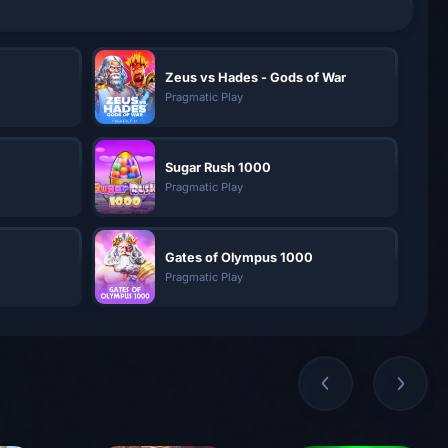
Zeus vs Hades - Gods of War
Pragmatic Play
Sugar Rush 1000
Pragmatic Play
Gates of Olympus 1000
Pragmatic Play
Big Bass Splash
Pragmatic Play
Mongol Treasures