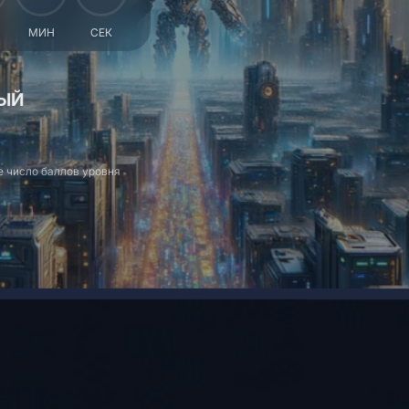
СЕК
МИН
ЧАСОВ
Й
FS
но, выигрывают игроки, которые
ионы турнира - короли водки.