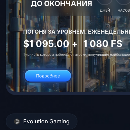
ДО ОКОНЧАНИЯ
ДНЕЙ
КОРОЛИ ВОДКИ. ЕЖЕМЕСЯЧНЫ
$4 320.00 +
5 400
Элитный, главный турнир сайта. Проводится ежемесяч
набирают наибольшую сумму победных ставок. Чемп
Сумма раcсчитывается в долларах.
Подробнее
Evolution Gaming