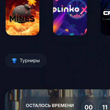
Турниры
ОСТАЛОСЬ ВРЕМЕНИ
09