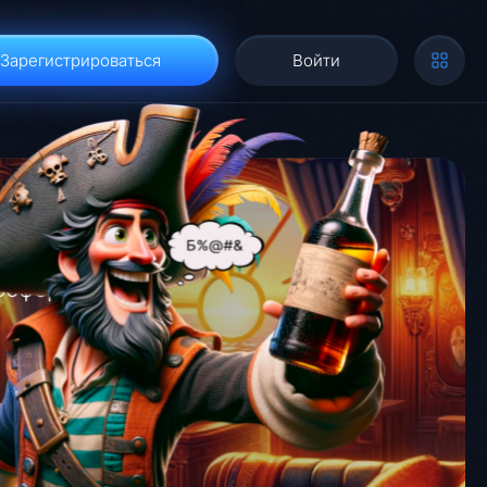
Зарегистрироваться
Войти
МЫ