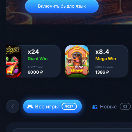
Перейти к выводу
x8.4
x9.95
Mega Win
Mega Win
890*** won
Mot*** won
1386 ₽
995 ₽
Все игры
Новые
9627
62