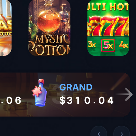
Endorphina
Multihot5
SmartSoft
e of Madness
Dwarf and Dragon
Pragmatic Play
2
Book of Lady
3
GRAND
5
3
Endorphina
.
.
$
0
6
3
1
0
0
4
Crazy Time 2
Evolution Gaming
ays
Book of Conquistador