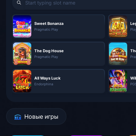
Sweet Bonanza
Le
Pragmatic Play
Pla
The Dog House
Th
Pragmatic Play
Pra
All Ways Luck
Wi
Endorphina
PGS
Minotaurus
Tr
Endorphina
PGS
Новые игры
Wild Ape #3258
Wi